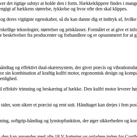
r det rigtige udstyr at holde den i form. Hækkeklippere findes i mange v
ngigt af hækkens størrelse, tykkelse og hvor ofte den skal klippes.
 og deres vigtigste egenskaber, så du kan danne dig et indtryk af, hvilke
kellige teknologier, størrelser og prisklasser. Formålet er at give et i
 beskrivelser fra producenter og forhandlere og er opsummeret for at gi
håndtag og effektivt dual-skæresystem, der giver præcis og vibrationsd
 sin kombination af kraftig kulfri motor, ergonomisk design og kompat
enlighed.
ffektiv trimning og beskæring af hække. Den kulfri motor leverer høj s
er, som sikrer et præcist og rent snit. Håndtaget kan drejes i fem positi
, softgrip-håndtag og lynstopfunktion, der øger sikkerheden og komf
den kan anvendes med alle 18 V batterier og opladere inden for Cordles