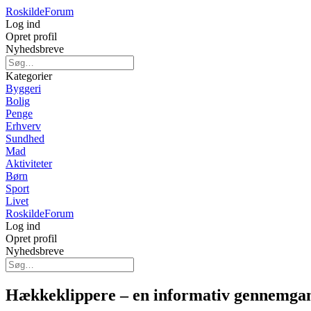
Roskilde
Forum
Log ind
Opret profil
Nyhedsbreve
Kategorier
Byggeri
Bolig
Penge
Erhverv
Sundhed
Mad
Aktiviteter
Børn
Sport
Livet
Roskilde
Forum
Log ind
Opret profil
Nyhedsbreve
Hækkeklippere – en informativ gennemgang