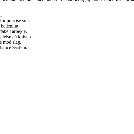
.
or præcise snit.
 betjening.
abelt arbejde.
ttelse på kniven.
e mod slag.
lliance System.