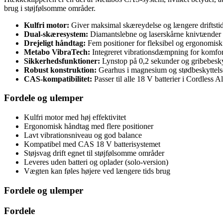
brug i støjfølsomme områder.
Kulfri motor:
Giver maksimal skæreydelse og længere driftstid
Dual-skæresystem:
Diamantslebne og laserskårne knivtænder f
Drejeligt håndtag:
Fem positioner for fleksibel og ergonomisk
Metabo VibraTech:
Integreret vibrationsdæmpning for komfort
Sikkerhedsfunktioner:
Lynstop på 0,2 sekunder og gribebesky
Robust konstruktion:
Gearhus i magnesium og stødbeskyttels
CAS-kompatibilitet:
Passer til alle 18 V batterier i Cordless A
Fordele og ulemper
Kulfri motor med høj effektivitet
Ergonomisk håndtag med flere positioner
Lavt vibrationsniveau og god balance
Kompatibel med CAS 18 V batterisystemet
Støjsvag drift egnet til støjfølsomme områder
Leveres uden batteri og oplader (solo-version)
Vægten kan føles højere ved længere tids brug
Fordele og ulemper
Fordele