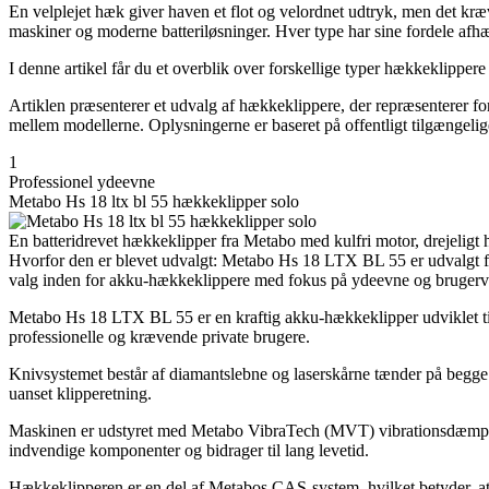
En velplejet hæk giver haven et flot og velordnet udtryk, men det kræve
maskiner og moderne batteriløsninger. Hver type har sine fordele afhæ
I denne artikel får du et overblik over forskellige typer hækkeklippere
Artiklen præsenterer et udvalg af hækkeklippere, der repræsenterer fors
mellem modellerne. Oplysningerne er baseret på offentligt tilgængelige
1
Professionel ydeevne
Metabo Hs 18 ltx bl 55 hækkeklipper solo
En batteridrevet hækkeklipper fra Metabo med kulfri motor, drejeligt 
Hvorfor den er blevet udvalgt: Metabo Hs 18 LTX BL 55 er udvalgt for
valg inden for akku-hækkeklippere med fokus på ydeevne og brugerv
Metabo Hs 18 LTX BL 55 er en kraftig akku-hækkeklipper udviklet til e
professionelle og krævende private brugere.
Knivsystemet består af diamantslebne og laserskårne tænder på begge sid
uanset klipperetning.
Maskinen er udstyret med Metabo VibraTech (MVT) vibrationsdæmpning
indvendige komponenter og bidrager til lang levetid.
Hækkeklipperen er en del af Metabos CAS-system, hvilket betyder, at 