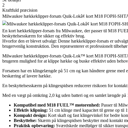
2
Kraftfuld præcision
Milwaukee hækkeklipper-forsats Quik-Lokâ¢ kort M18 FOPH-SHT
En kort hækkeklipper-forsats fra Milwaukee, der passer til M18 F
beskyttelsesskærm for sikker og effektiv brug.
Hvorfor den er blevet udvalgt: Denne hækkeklipper-forsats er udval
brugervenlig konstruktion. Den repræsenterer et professionelt tilbehør t
Milwaukee hækkeklipper-forsats Quik-Lok™ kort M18 FOPH-SHTA 
brugeren mulighed for at klippe hække og buske effektivt uden behov 
Forsatsen har en klingelængde på 51 cm og kan håndtere grene med en d
beskæring af lavere hække.
En beskyttelsesskærm på klingespidsen reducerer risikoen for konta
Med en vægt på omkring 2,0 kg uden batteri og en samlet længde på 
Kompatibel med M18 FUEL™ motorenhed:
Passer til Mil
Effektiv klipning:
51 cm klinge med kapacitet til grene op til 
Kompakt design:
Kort skaft og fast klingevinkel for bedre kon
Beskyttelse:
Skærm på klingespidsen beskytter mod kontakt m
Praktisk opbevaring:
Sværdskede medfølger til sikker transpo