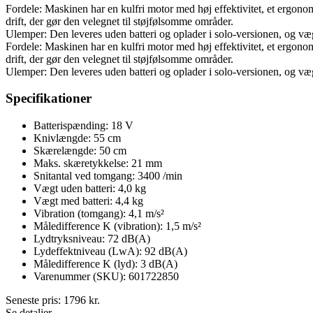
Fordele: Maskinen har en kulfri motor med høj effektivitet, et ergon
drift, der gør den velegnet til støjfølsomme områder.
Ulemper: Den leveres uden batteri og oplader i solo-versionen, og væg
Fordele: Maskinen har en kulfri motor med høj effektivitet, et ergon
drift, der gør den velegnet til støjfølsomme områder.
Ulemper: Den leveres uden batteri og oplader i solo-versionen, og væg
Specifikationer
Batterispænding: 18 V
Knivlængde: 55 cm
Skærelængde: 50 cm
Maks. skæretykkelse: 21 mm
Snitantal ved tomgang: 3400 /min
Vægt uden batteri: 4,0 kg
Vægt med batteri: 4,4 kg
Vibration (tomgang): 4,1 m/s²
Måledifference K (vibration): 1,5 m/s²
Lydtryksniveau: 72 dB(A)
Lydeffektniveau (LwA): 92 dB(A)
Måledifference K (lyd): 3 dB(A)
Varenummer (SKU): 601722850
Seneste pris:
1796
kr.
Se detaljer