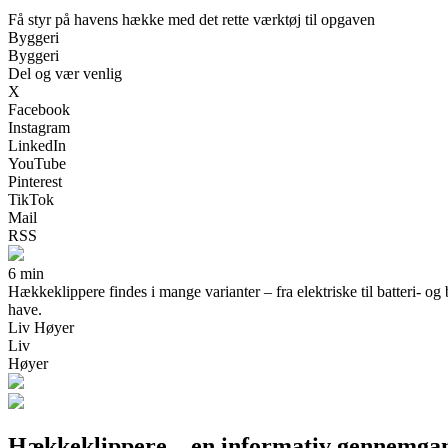
Få styr på havens hække med det rette værktøj til opgaven
Byggeri
Byggeri
Del og vær venlig
X
Facebook
Instagram
LinkedIn
YouTube
Pinterest
TikTok
Mail
RSS
6 min
Hækkeklippere findes i mange varianter – fra elektriske til batteri- og
have.
Liv Høyer
Liv
Høyer
Hækkeklippere – en informativ gennemgang