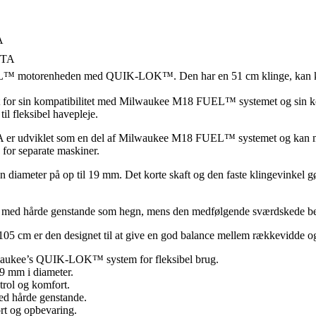
A
UEL™ motorenheden med QUIK-LOK™. Den har en 51 cm klinge, kan klip
gt for sin kompatibilitet med Milwaukee M18 FUEL™ systemet og sin ko
il fleksibel havepleje.
er udviklet som en del af Milwaukee M18 FUEL™ systemet og kan 
for separate maskiner.
iameter på op til 19 mm. Det korte skaft og den faste klingevinkel gør 
kt med hårde genstande som hegn, mens den medfølgende sværdskede bes
105 cm er den designet til at give en god balance mellem rækkevidde 
waukee’s QUIK-LOK™ system for fleksibel brug.
19 mm i diameter.
trol og komfort.
ed hårde genstande.
rt og opbevaring.