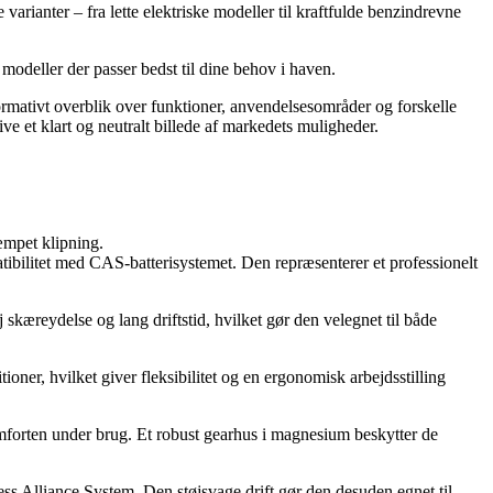
arianter – fra lette elektriske modeller til kraftfulde benzindrevne
 modeller der passer bedst til dine behov i haven.
nformativt overblik over funktioner, anvendelsesområder og forskelle
ve et klart og neutralt billede af markedets muligheder.
æmpet klipning.
ibilitet med CAS-batterisystemet. Den repræsenterer et professionelt
kæreydelse og lang driftstid, hvilket gør den velegnet til både
oner, hvilket giver fleksibilitet og en ergonomisk arbejdsstilling
orten under brug. Et robust gearhus i magnesium beskytter de
s Alliance System. Den støjsvage drift gør den desuden egnet til